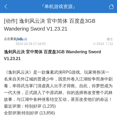
『单机游戏资源』
[动作]
逸剑风云决 官中简体 百度盘3GB
Wandering Sword V1.23.21
点击重新加载
yiwan8
楼主
2024-10-29 17:18:55
2524
11
逸剑风云决 官中简体 百度盘3GB Wandering Sword
V1.23.21
《逸剑风云决》是一款像素武侠RPG游戏。玩家将扮演一
名来自关外辽城的普通少年，因意外卷入江湖纷争而身中剧
毒，幸得武当掌门清虚真人出手才得救。自此，你梦想成为
一代大侠，正式踏入了中原武林。你的选择将改变整个武林
故事，与江湖中各种侠客结交互动，甚至改变他们的命运！
最近评测：特别好评 (1,235)
全部评测:特别好评 (13,856)