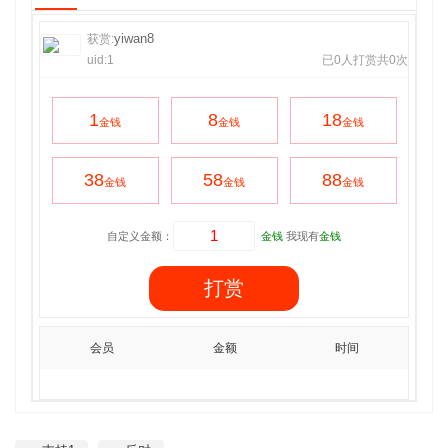
yiwan8
获赏:
uid:1
已0人打赏共0次
1
8
18
金钱
金钱
金钱
38
58
88
金钱
金钱
金钱
自定义金额：
金钱
我现有
金钱
打赏
会员
金额
时间