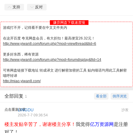
支持
反对
嫌弃网盘下载速度慢
游戏打不开，记得看不要在中文文件夹内
在这开百度 夸克网盘会员，有大折扣！最高便宜26.32元！
http://www.yiwan8.com/forum.php?mod=viewthread&tid=6
更多好东西，稀有资源
http://www.yiwan8.com/forum.php?mod=forumdisplay&fid=14
可将网盘链接下载地址 转成译文 进行解密加密的工具 贴内喵语均用此工具解密
喵呼转译
http://miao.yiwan8.com/
全部回复
看全部
倒序浏览
1
点击重新加载
LINGDU
沙发
2026-7-7 09:36:54
楼主发贴辛苦了，谢谢楼主分享！
我觉得
亿万资源网
是注册
对了！