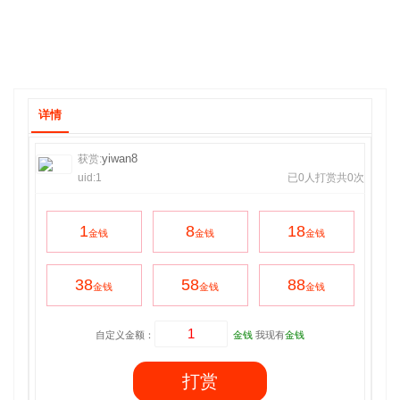
详情
yiwan8
获赏:
uid:1
已0人打赏共0次
1
8
18
金钱
金钱
金钱
38
58
88
金钱
金钱
金钱
自定义金额：
金钱
我现有
金钱
打赏