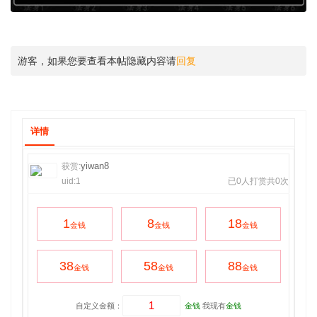
游客，如果您要查看本帖隐藏内容请
回复
详情
yiwan8
获赏:
uid:1
已0人打赏共0次
1
8
18
金钱
金钱
金钱
38
58
88
金钱
金钱
金钱
自定义金额：
金钱
我现有
金钱