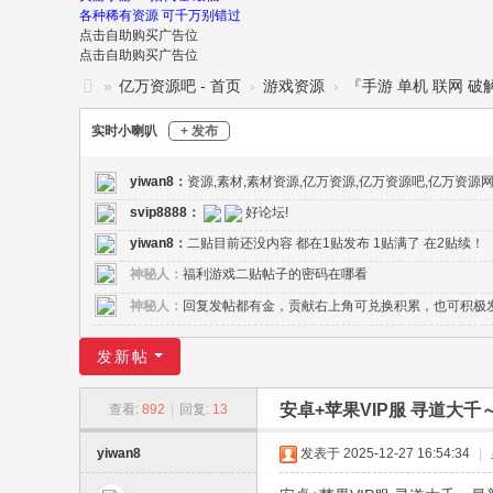
各种稀有资源 可千万别错过
点击自助购买广告位
点击自助购买广告位
»
亿万资源吧 - 首页
›
游戏资源
›
『手游 单机 联网 破
亿
实时小喇叭
+ 发布
万
资
yiwan8
：
资源,素材,素材资源,亿万资源,亿万资源吧,亿万资源
源
svip8888
：
好论坛!
yiwan8
：
二贴目前还没内容 都在1贴发布 1贴满了 在2贴续！
吧
神秘人：
福利游戏二贴帖子的密码在哪看
-
神秘人：
回复发帖都有金，贡献右上角可兑换积累，也可积极
亿
万
发新帖
资
源
安卓+苹果VIP服 寻道大千
查看:
892
|
回复:
13
网
yiwan8
发表于 2025-12-27 16:54:34
|
-