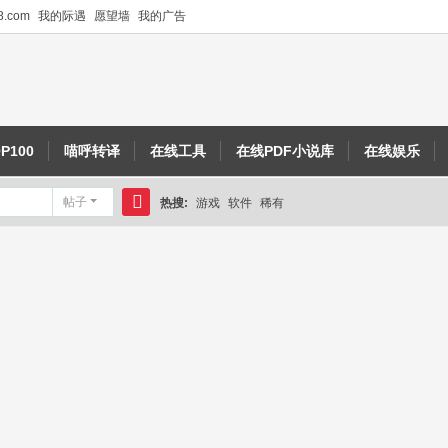
.com
我的际遇
愿望墙
我的广告
P100
喵呼转译
在线工具
在线PDF小说库
在线娱乐
帖子
热搜:
游戏
软件
稀有
搜
索