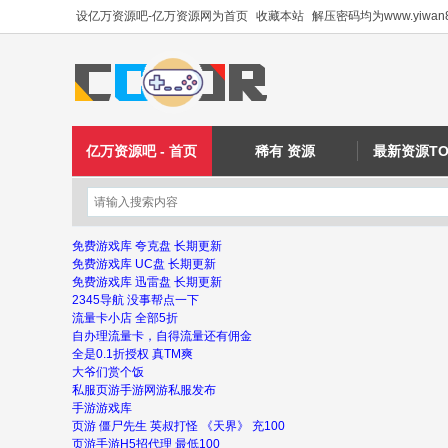
设亿万资源吧-亿万资源网为首页
收藏本站
解压密码均为www.yiwan8
亿万资源吧 - 首页
稀有 资源
最新资源TO
免费游戏库 夸克盘 长期更新
免费游戏库 UC盘 长期更新
免费游戏库 迅雷盘 长期更新
2345导航 没事帮点一下
流量卡小店 全部5折
自办理流量卡，自得流量还有佣金
全是0.1折授权 真TM爽
大爷们赏个饭
私服页游手游网游私服发布
手游游戏库
页游 僵尸先生 英叔打怪 《天界》 充100
页游手游H5招代理 最低100