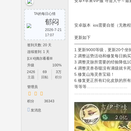
安卓+苹果VIP服 寻道大千～最新
yi
w
TA的每日心情
an
郁闷
安卓版本 ios需要自签（无教
8.
2026-7-21
17:07
co
更新如下
—————————————
m
签到天数: 20 天
1.更新9000等级，更新20个坐
连续签到: 1 天
2.调整运势活动和修复每日购
[LV.4]偶尔看看III
3.调整灵脉所需要的经验降低1
升级
100%
4.调整灵兽吞噬没有满级就卡死
2426
69
3万
5.修复山海灵兽宝箱！
主题
回帖
积分
6.修复更正所有幻化皮肤的所
等等等…………………………
管理员
…………………………………
积分
36343
发消息