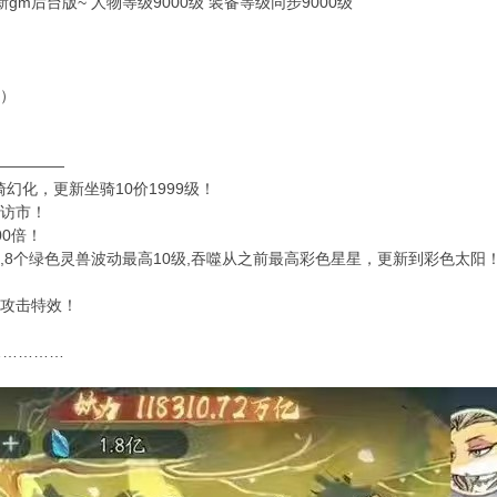
gm后台版~ 人物等级9000级 装备等级同步9000级
程）
—————
骑幻化，更新坐骑10价1999级！
买访市！
00倍！
,8个绿色灵兽波动最高10级,吞噬从之前最高彩色星星，更新到彩色太阳
有攻击特效！
……………