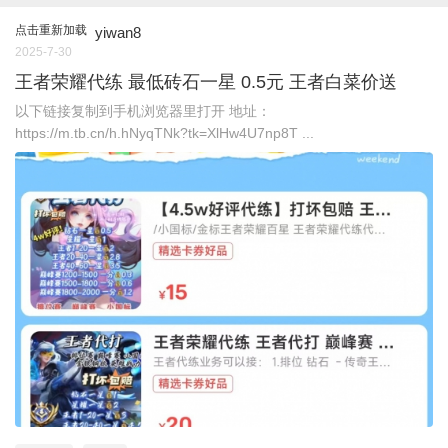
点击重新加载
yiwan8
2025-7-30
王者荣耀代练 最低砖石一星 0.5元 王者白菜价送
以下链接复制到手机浏览器里打开 地址：
https://m.tb.cn/h.hNyqTNk?tk=XlHw4U7np8T ...