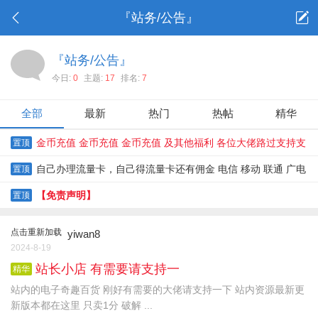
『站务/公告』
『站务/公告』
今日:
0
主题:
17
排名:
7
全部
最新
热门
热帖
精华
金币充值 金币充值 金币充值 及其他福利 各位大佬路过支持支
置顶
持
自己办理流量卡，自己得流量卡还有佣金 电信 移动 联通 广电
置顶
流量卡都有
【免责声明】
置顶
点击重新加载
yiwan8
2024-8-19
站长小店 有需要请支持一
精华
站内的电子奇趣百货 刚好有需要的大佬请支持一下 站内资源最新更
新版本都在这里 只卖1分 破解 ...