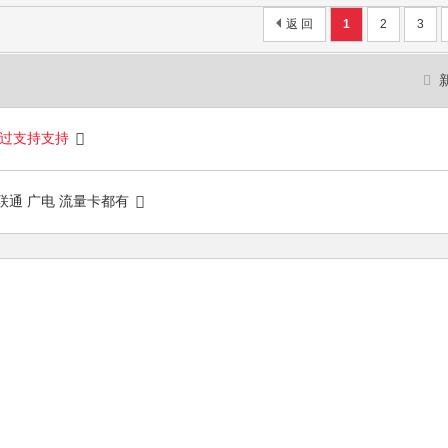
返 回
1
2
3
路过支持支持
联通 广电 流量卡都有