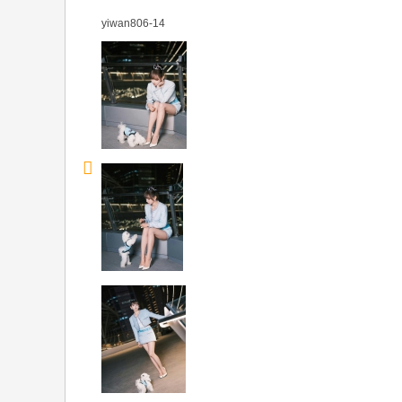
yiwan8
06-14