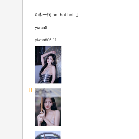
李一桐 hot hot hot
0
yiwan8
yiwan8
06-11