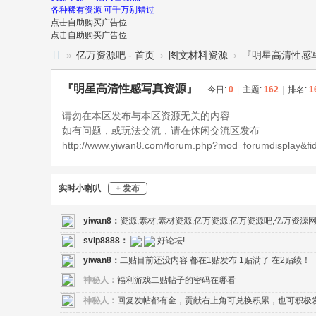
各种稀有资源 可千万别错过
点击自助购买广告位
点击自助购买广告位
»
亿万资源吧 - 首页
›
图文材料资源
›
『明星高清性感
亿
『明星高清性感写真资源』
今日:
0
|
主题:
162
|
排名:
1
万
请勿在本区发布与本区资源无关的内容
资
如有问题，或玩法交流，请在休闲交流区发布
源
http://www.yiwan8.com/forum.php?mod=forumdisplay&fi
吧
-
实时小喇叭
+ 发布
亿
万
yiwan8
：
资源,素材,素材资源,亿万资源,亿万资源吧,亿万资源
资
svip8888
：
好论坛!
源
yiwan8
：
二贴目前还没内容 都在1贴发布 1贴满了 在2贴续！
网
神秘人：
福利游戏二贴帖子的密码在哪看
-
神秘人：
回复发帖都有金，贡献右上角可兑换积累，也可积极