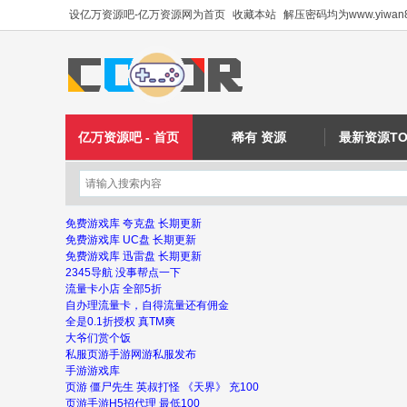
设亿万资源吧-亿万资源网为首页
收藏本站
解压密码均为www.yiwan8
亿万资源吧 - 首页
稀有 资源
最新资源TO
免费游戏库 夸克盘 长期更新
免费游戏库 UC盘 长期更新
免费游戏库 迅雷盘 长期更新
2345导航 没事帮点一下
流量卡小店 全部5折
自办理流量卡，自得流量还有佣金
全是0.1折授权 真TM爽
大爷们赏个饭
私服页游手游网游私服发布
手游游戏库
页游 僵尸先生 英叔打怪 《天界》 充100
页游手游H5招代理 最低100