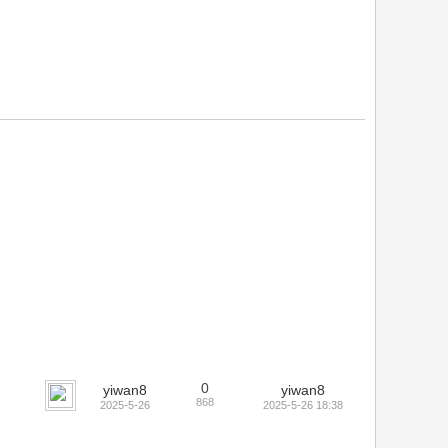
0
yiwan8
yiwan8
868
2025-5-26
2025-5-26 18:38