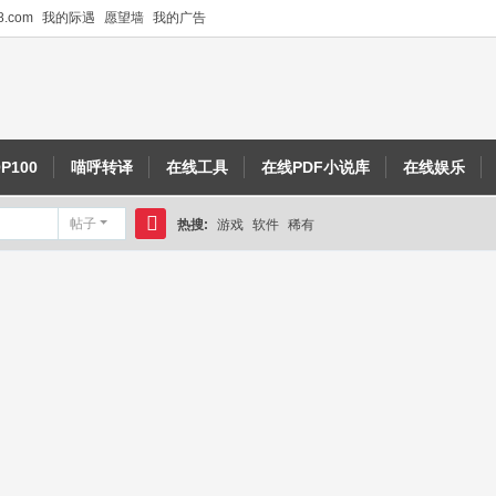
.com
我的际遇
愿望墙
我的广告
P100
喵呼转译
在线工具
在线PDF小说库
在线娱乐
帖子
热搜:
游戏
软件
稀有
搜
索