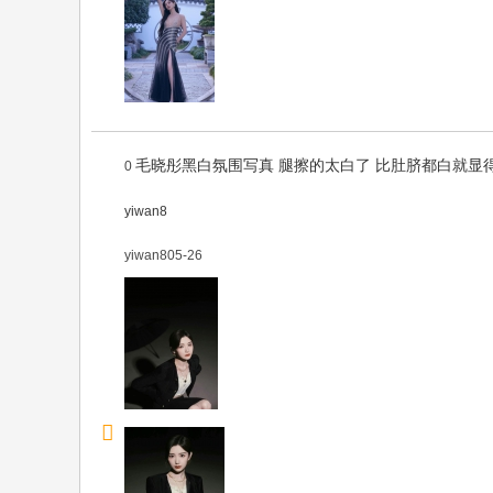
毛晓彤黑白氛围写真 ​​​腿擦的太白了 比肚脐都白就显
0
yiwan8
yiwan8
05-26