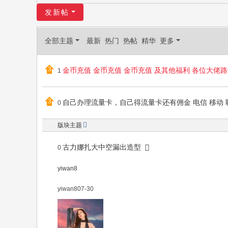
yi
发新帖
w
an
全部主题
最新
热门
热帖
精华
更多
8.
co
金币充值 金币充值 金币充值 及其他福利 各位大佬
1
m
yiwan8
自己办理流量卡，自己得流量卡还有佣金 电信 移动 
0
yiwan8
版块主题
古力娜扎大中空漏出造型 ​
0
yiwan8
yiwan8
07-30