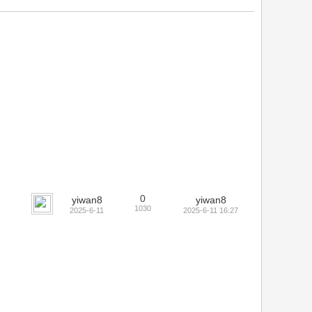
0
yiwan8
yiwan8
1030
2025-6-11
2025-6-11 16:27