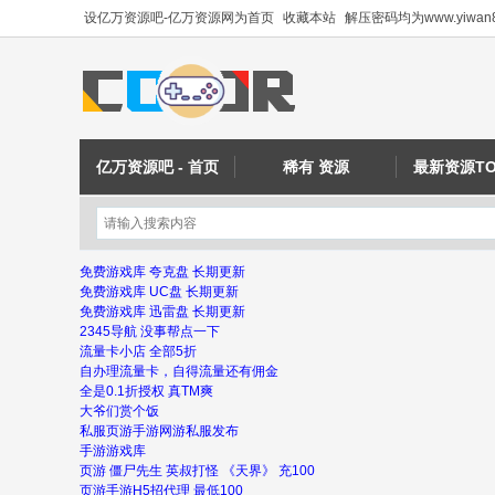
设亿万资源吧-亿万资源网为首页
收藏本站
解压密码均为www.yiwan8
亿万资源吧 - 首页
稀有 资源
最新资源TO
免费游戏库 夸克盘 长期更新
免费游戏库 UC盘 长期更新
免费游戏库 迅雷盘 长期更新
2345导航 没事帮点一下
流量卡小店 全部5折
自办理流量卡，自得流量还有佣金
全是0.1折授权 真TM爽
大爷们赏个饭
私服页游手游网游私服发布
手游游戏库
页游 僵尸先生 英叔打怪 《天界》 充100
页游手游H5招代理 最低100