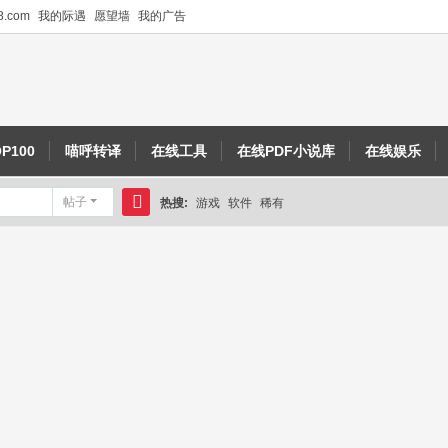
.com
我的际遇
愿望墙
我的广告
P100
喵呼转译
在线工具
在线PDF小说库
在线娱乐
帖子
热搜:
游戏
软件
稀有
搜
索