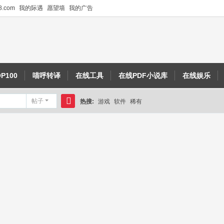
.com
我的际遇
愿望墙
我的广告
P100
喵呼转译
在线工具
在线PDF小说库
在线娱乐
帖子
热搜:
游戏
软件
稀有
搜
索