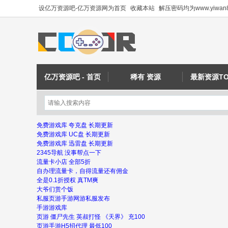
设亿万资源吧-亿万资源网为首页
收藏本站
解压密码均为www.yiwan8
亿万资源吧 - 首页
稀有 资源
最新资源TO
免费游戏库 夸克盘 长期更新
免费游戏库 UC盘 长期更新
免费游戏库 迅雷盘 长期更新
2345导航 没事帮点一下
流量卡小店 全部5折
自办理流量卡，自得流量还有佣金
全是0.1折授权 真TM爽
大爷们赏个饭
私服页游手游网游私服发布
手游游戏库
页游 僵尸先生 英叔打怪 《天界》 充100
页游手游H5招代理 最低100