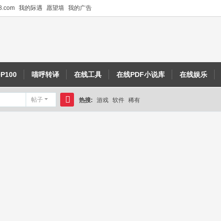
.com
我的际遇
愿望墙
我的广告
P100
喵呼转译
在线工具
在线PDF小说库
在线娱乐
帖子
热搜:
游戏
软件
稀有
搜
索