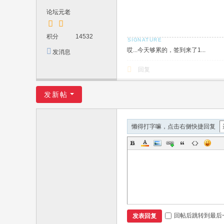
论坛元老
积分
14532
哎...今天够累的，签到来了1...
发消息
回复
发新帖
懒得打字嘛，点击右侧快捷回复
回帖后跳转到最后
发表回复