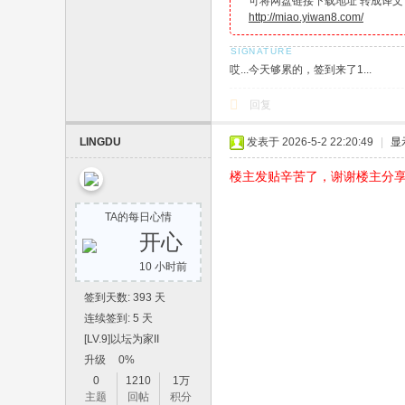
可将网盘链接下载地址 转成译文
http://miao.yiwan8.com/
哎...今天够累的，签到来了1...
回复
LINGDU
发表于 2026-5-2 22:20:49
|
显
楼主发贴辛苦了，谢谢楼主分
TA的每日心情
开心
10 小时前
签到天数: 393 天
连续签到: 5 天
[LV.9]以坛为家II
升级
0%
0
1210
1万
主题
回帖
积分