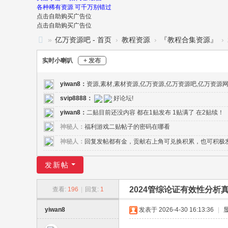
各种稀有资源 可千万别错过
点击自助购买广告位
点击自助购买广告位
»
亿万资源吧 - 首页
›
教程资源
›
『教程合集资源』
›
亿
实时小喇叭
+ 发布
万
资
yiwan8
：
资源,素材,素材资源,亿万资源,亿万资源吧,亿万资源
源
svip8888
：
好论坛!
yiwan8
：
二贴目前还没内容 都在1贴发布 1贴满了 在2贴续！
吧
神秘人：
福利游戏二贴帖子的密码在哪看
-
神秘人：
回复发帖都有金，贡献右上角可兑换积累，也可积极
亿
万
发新帖
资
源
2024管综论证有效性分析
查看:
196
|
回复:
1
网
yiwan8
发表于 2026-4-30 16:13:36
|
-