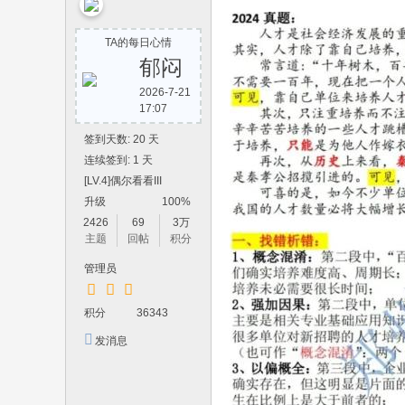
yi
w
TA的每日心情
an
郁闷
8.
2026-7-21
17:07
co
m
签到天数: 20 天
连续签到: 1 天
[LV.4]偶尔看看III
升级
100%
2426
69
3万
主题
回帖
积分
管理员
积分
36343
发消息