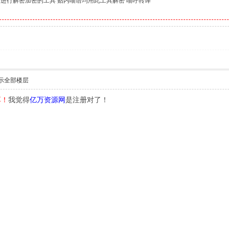
 进行解密加密的工具 贴内喵语均用此工具解密 喵呼转译
示全部楼层
享！
我觉得
亿万资源网
是注册对了！