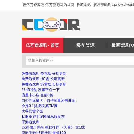
设亿万资源吧-亿万资源网为首页
收藏本站
解压密码均为www.yiwan8
亿万资源吧 - 首页
稀有 资源
最新资源TO
免费游戏库 夸克盘 长期更新
免费游戏库 UC盘 长期更新
免费游戏库 迅雷盘 长期更新
2345导航 没事帮点一下
流量卡小店 全部5折
自办理流量卡，自得流量还有佣金
全是0.1折授权 真TM爽
大爷们赏个饭
私服页游手游网游私服发布
手游游戏库
页游 僵尸先生 英叔打怪 《天界》 充100
页游手游H5招代理 最低100