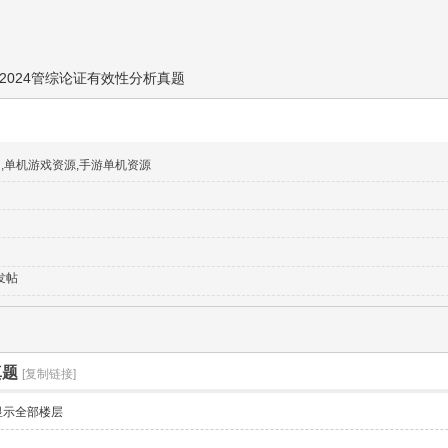
2024管综论证有效性分析真题
网,单机游戏资源,手游单机资源
发帖
真题
[复制链接]
显示全部楼层