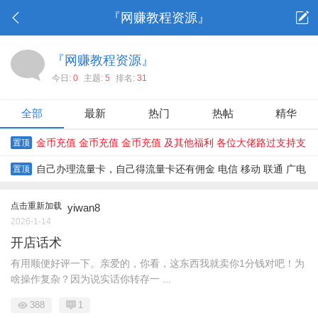
『网赚教程资源』
『网赚教程资源』
今日:
0
主题:
5
排名:
31
全部
最新
热门
热帖
精华
金币充值 金币充值 金币充值 及其他福利 各位大佬路过支持支
置顶
持
自己办理流量卡，自己得流量卡还有佣金 电信 移动 联通 广电
置顶
流量卡都有
点击重新加载
yiwan8
2026-1-14
开店话术
有用顺便好评一下。亲爱的，你看，这东西我就卖你1分钱对吧！为
啥操作复杂？因为说实话你转存一 ...
388
1